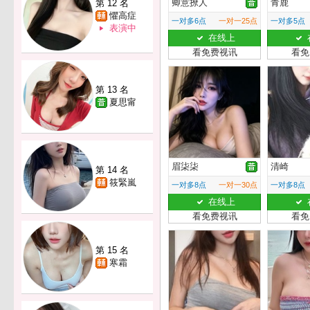
卿意撩人
青鹿
第 12 名
懼高症
一对多6点
一对一25点
一对多5点
表演中
在线上
看免费视讯
看免
第 13 名
夏思甯
眉柒柒
清崎
第 14 名
筱緊嵐
一对多8点
一对一30点
一对多8点
在线上
看免费视讯
看免
第 15 名
寒霜