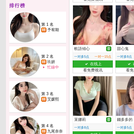
排行榜
第 1 名
予宥期
軟語傾心
甜心鬼
第 2 名
一对多5点
一对一15点
一对多8点
玖妍
在线上
忙線中
看免费视讯
看免
第 3 名
艾媛熙
茉娜莉
錢多多的
第 4 名
一对多8点
一对多5点
九尾奈奈