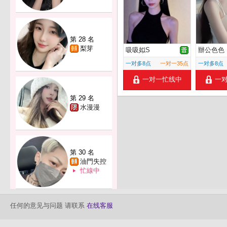
第 28 名
梨芽
吸吸姒S
辦公色色
一对多8点
一对一35点
一对多8点
一对一忙线中
一
第 29 名
水漫漫
第 30 名
油門失控
忙線中
任何的意见与问题 请联系
在线客服