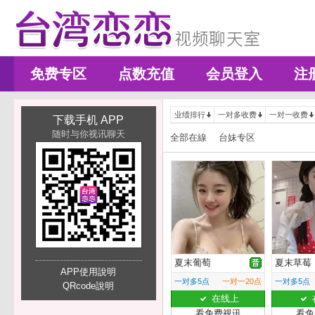
免费专区
点数充值
会员登入
注
业绩排行
一对多收费
一对一收费
下载手机 APP
随时与你视讯聊天
全部在線
台妹专区
夏末葡萄
夏末草莓
APP使用說明
一对多5点
一对一20点
一对多5点
QRcode說明
在线上
看免费视讯
看免