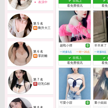
在线上
表演中
看免费视讯
看免
第 5 名
剛升大三
越戰小煙
羊羊來了
第 6 名
一对多5点
一对一20点
一对多8点
零距離
在线上
看免费视讯
看免
第 7 名
巨乳G杯
可愛小甜
董小姐姐
第 8 名