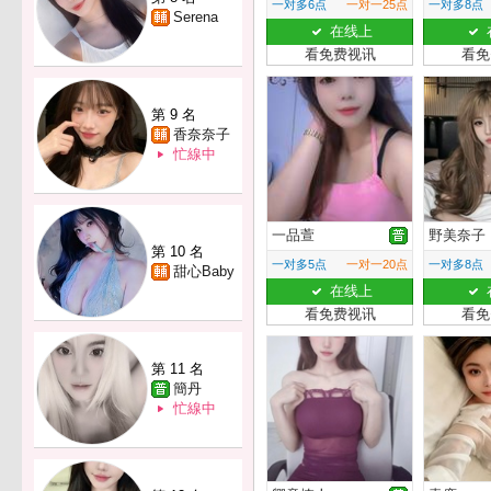
一对多6点
一对一25点
一对多8点
Serena
在线上
看免费视讯
看免
第 9 名
香奈奈子
忙線中
一品萱
野美奈子
第 10 名
一对多5点
一对一20点
一对多8点
甜心Baby
在线上
看免费视讯
看免
第 11 名
簡丹
忙線中