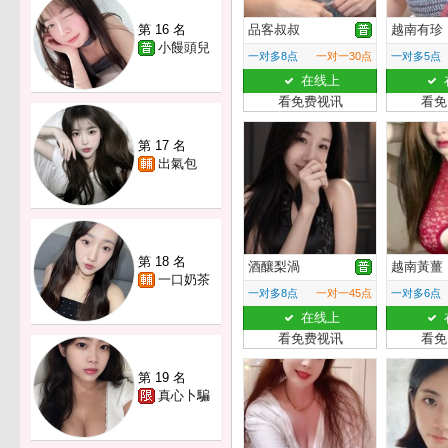
第 16 名
品客叔叔
越南有珍
小饅頭兒
一对多8点
一对一30点
一对多5点
在线上
看免费视讯
看免
第 17 名
出氣包
第 18 名
酒釀梨渦
越南黃薑
一口奶茶
一对多8点
一对一45点
一对多6点
在线上
看免费视讯
看免
第 19 名
真心卜騙