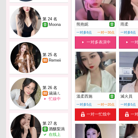
第 24 名
熊抱妮
雨柔
Moona
一对多8点
一对一30点
一对多8点
一对多表演中
一
第 25 名
Remeii
第 26 名
涵涵ㄦ
溫柔西施
滅火員
忙線中
一对多5点
一对一20点
一对多5点
一对一忙线中
一
第 27 名
酒釀梨渦
在线上