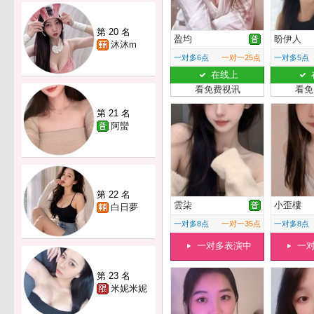
第 20 名
盈均
盼伊人
沐沐m
一对多6点
一对一25点
一对多5点
在线上
看免费视讯
看免
第 21 名
阿蠻
第 22 名
雲柒
小歪樓
白日夢
一对多8点
一对一35点
一对多8点
一对多表演中
一
第 23 名
米妮米妮