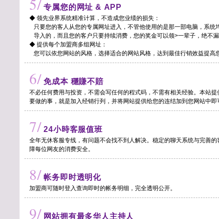
5/
专属您的网址 & APP
◆ 领先业界系统精准计算，不造成您业绩的损失：
只要您的客人从您的专属网址进入，不管他使用的是那一部电脑，系统
导入的，而且您的客户只要持续消费，您的奖金可以领>一辈子，绝不漏
◆ 提供每个加盟商多组网址：
您可以依您网站的风格，选择适合的网站风格，达到最佳行销效益提高
6/
免成本 穩賺不賠
不必任何费用与投资，不需会写任何的程式码，不需有相关经验。本站提
要做的事，就是加入经销行列，并将网站提供给您的连结加到您网站中即
7/
24小時客服值班
全年无休客服专线，有问题不会找不到人解决。稳定的聊天系统与完善的
障每位网友的消费安全。
8/
帐务即时透明化
加盟商可随时登入查询即时的帐务明细，完全透明公开。
9/
网站拥有最多华人主持人