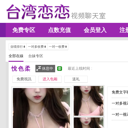
免费专区
点数充值
会员登入
注
业绩排行
一对多收费
一对一收费
全部在線
台妹专区
悅色柔
休息中
最近上线时间 :
免費視訊
进入包厢
送礼
免费文字聊
一对多视
一对一视