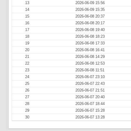
13
2026-06-09 15:56
14
2026-06-09 15:35
15
2026-06-08 20:37
16
2026-06-08 20:17
17
2026-06-08 19:40
18
2026-06-08 18:23
19
2026-06-08 17:33
20
2026-06-08 16:41
21
2026-06-08 14:29
22
2026-06-08 12:53
23
2026-06-08 11:51
24
2026-06-07 23:10
25
2026-06-07 22:43
26
2026-06-07 21:51
27
2026-06-07 20:40
28
2026-06-07 18:44
29
2026-06-07 15:28
30
2026-06-07 13:28