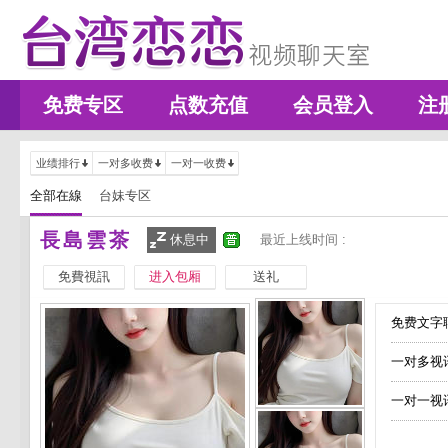
免费专区
点数充值
会员登入
注
业绩排行
一对多收费
一对一收费
全部在線
台妹专区
長島雲茶
休息中
最近上线时间 :
免費視訊
进入包厢
送礼
免费文字聊
一对多视
一对一视