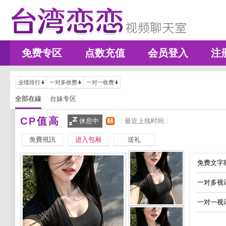
免费专区
点数充值
会员登入
注
业绩排行
一对多收费
一对一收费
全部在線
台妹专区
CP值高
休息中
最近上线时间 :
免費視訊
进入包厢
送礼
免费文字聊
一对多视
一对一视