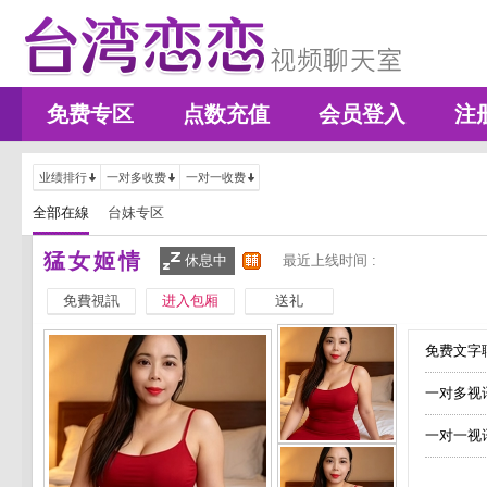
免费专区
点数充值
会员登入
注
业绩排行
一对多收费
一对一收费
全部在線
台妹专区
猛女姬情
休息中
最近上线时间 :
免費視訊
进入包厢
送礼
免费文字聊
一对多视
一对一视