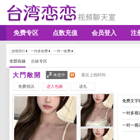
免费专区
点数充值
会员登入
注
业绩排行
一对多收费
一对一收费
全部在線
台妹专区
大門敞開
休息中
最近上线时间 :
免費視訊
进入包厢
送礼
免费文字聊
一对多视
一对一视