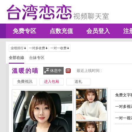
免费专区
点数充值
会员登入
注
业绩排行
一对多收费
一对一收费
全部在線
台妹专区
溫暖的喵
休息中
最近上线时间 :
免費視訊
进入包厢
送礼
免费文字聊
一对多视
一对一视