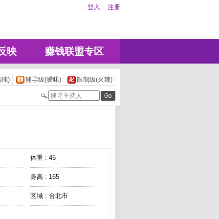
登入
注册
反映
赚钱联盟专区
纯)
辅导级(暧昧)
限制级(火辣)
体重 : 45
身高 : 165
区域 : 台北市