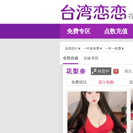
免费专区
点数充值
业绩排行
一对多收费
一对一收费
全部在線
台妹专区
花梨奈
休息中
最近
免費視訊
进入包厢
送