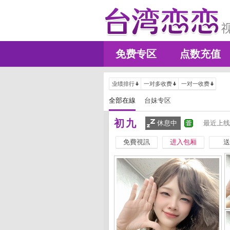
免费专区
点数充值
业绩排行
一对多收费
一对一收费
全部在線
台妹专区
初九
休息中
最近上线
免費視訊
进入包厢
送