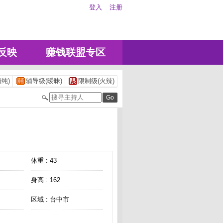
登入
注册
反映
赚钱联盟专区
纯)
辅导级(暧昧)
限制级(火辣)
体重 : 43
身高 : 162
区域 : 台中市