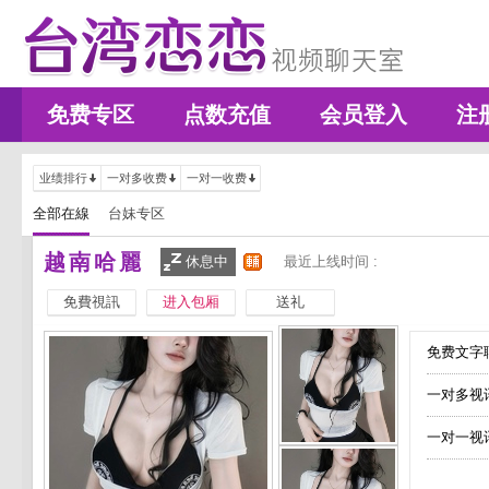
免费专区
点数充值
会员登入
注
业绩排行
一对多收费
一对一收费
全部在線
台妹专区
越南哈麗
休息中
最近上线时间 :
免費視訊
进入包厢
送礼
免费文字聊
一对多视
一对一视