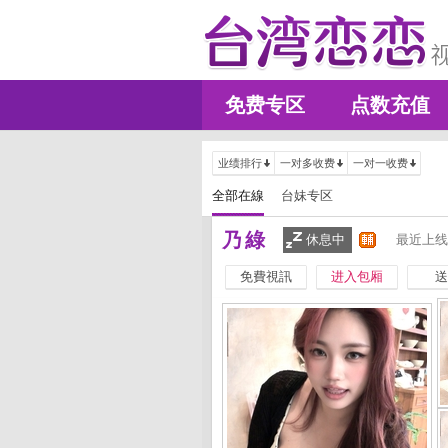
免费专区
点数充值
业绩排行
一对多收费
一对一收费
全部在線
台妹专区
乃綠
休息中
最近上线
免費視訊
进入包厢
送