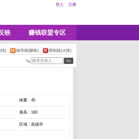
登入
注册
反映
赚钱联盟专区
纯)
辅导级(暧昧)
限制级(火辣)
体重 : 45
身高 : 160
区域 : 高雄市