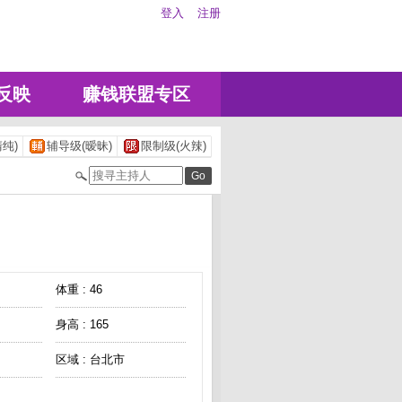
登入
注册
反映
赚钱联盟专区
纯)
辅导级(暧昧)
限制级(火辣)
体重 : 46
身高 : 165
区域 : 台北市