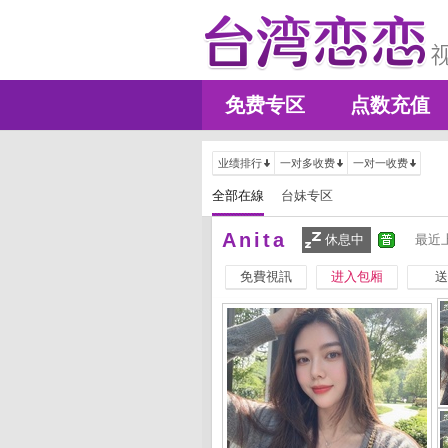
免费专区
点数充值
业绩排行
一对多收费
一对一收费
全部在線
台妹专区
Anita
休息中
最近上
免費視訊
进入包厢
送