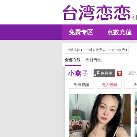
免费专区
点数充值
业绩排行
一对多收费
一对一收费
全部在線
台妹专区
小燕子
休息中
最近
免費視訊
进入包厢
送