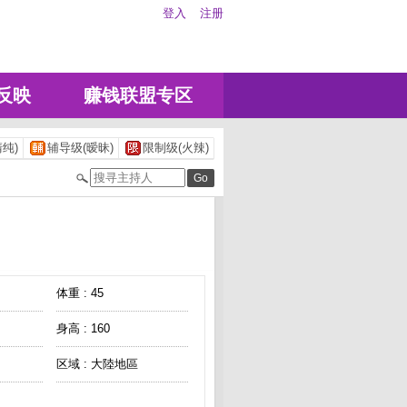
登入
注册
反映
赚钱联盟专区
纯)
辅导级(暧昧)
限制级(火辣)
体重 : 45
身高 : 160
区域 : 大陸地區